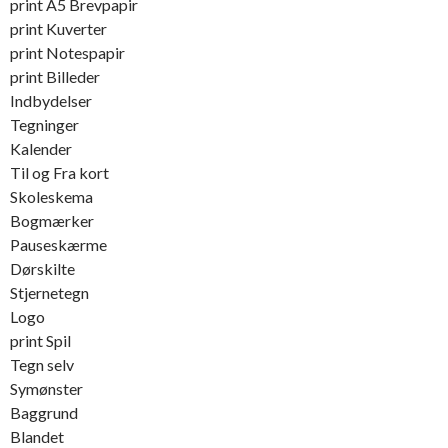
print A5 Brevpapir
print Kuverter
print Notespapir
print Billeder
Indbydelser
Tegninger
Kalender
Til og Fra kort
Skoleskema
Bogmærker
Pauseskærme
Dørskilte
Stjernetegn
Logo
print Spil
Tegn selv
Symønster
Baggrund
Blandet