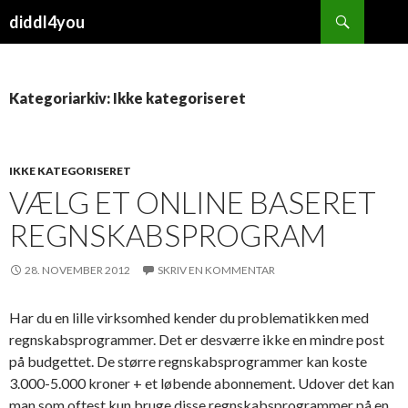
Søg
diddl4you
HOP TIL INDHOLD
Kategoriarkiv: Ikke kategoriseret
IKKE KATEGORISERET
VÆLG ET ONLINE BASERET
REGNSKABSPROGRAM
28. NOVEMBER 2012
SKRIV EN KOMMENTAR
Har du en lille virksomhed kender du problematikken med
regnskabsprogrammer. Det er desværre ikke en mindre post
på budgettet. De større regnskabsprogrammer kan koste
3.000-5.000 kroner + et løbende abonnement. Udover det kan
man som oftest kun bruge disse regnskabsprogrammer på en