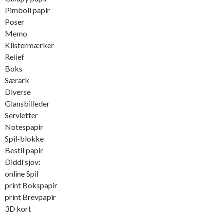
Pimboli papir
Poser
Memo
Klistermærker
Relief
Boks
Særark
Diverse
Glansbilleder
Servietter
Notespapir
Spil-blokke
Bestil papir
Diddl sjov:
online Spil
print Bokspapir
print Brevpapir
3D kort