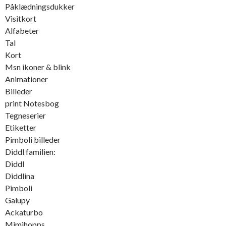
Påklædningsdukker
Visitkort
Alfabeter
Tal
Kort
Msn ikoner & blink
Animationer
Billeder
print Notesbog
Tegneserier
Etiketter
Pimboli billeder
Diddl familien:
Diddl
Diddlina
Pimboli
Galupy
Ackaturbo
Mimihopps