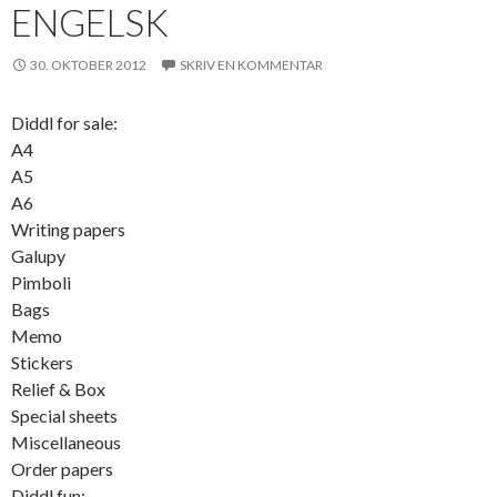
ENGELSK
30. OKTOBER 2012
SKRIV EN KOMMENTAR
Diddl for sale:
A4
A5
A6
Writing papers
Galupy
Pimboli
Bags
Memo
Stickers
Relief & Box
Special sheets
Miscellaneous
Order papers
Diddl fun: