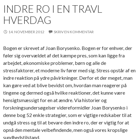
INDRE RO I EN TRAVL
HVERDAG
14. NOVEMBER 2012
SKRIV EN KOMMENTAR
Bogen er skrevet af Joan Borysenko. Bogen er for enhver, der
føler sig overvældet af det kæmpe pres, som kan ligge fra
arbejdet, økonomiske problemer, børn og alle de
stressfaktorer, et moderne liv fører med sig. Stress opstår af en
indre reaktion på ydre påvirkninger. Derfor et der meget, man
kan gøre ved at blive bevidst om, hvordan man reagerer på
tingene og dermed også hvilke reaktioner, det kunne være
hensigtsmæssigt for en at ændre. Via historier og
forskningsundersøgelser videreformidler Joan Borysenko i
denne bog 52 enkle strategier, som er vigtige redskaber til at
undgå stress og til at bevare den indre ro, der er vigtig for at
opnå den mentale velbefindende, men også vores kropslige
sundhedstilstand.