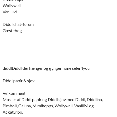
Wollywell
Vanillivi
Diddl chat-forum
Gæstebog
diddlDiddl der hænger og gynger i sine seler4you
Diddl papir & sjov
Velkommen!
Masser af Diddl papir og Diddl sjov med Diddl, Diddlina,
Pimboli, Galupy, Mimihopps, Wollywell, Vanillivi og
Ackaturbo.