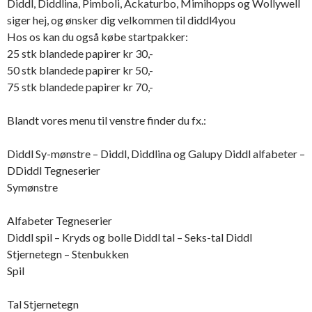
Diddl, Diddlina, Pimboli, Ackaturbo, Mimihopps og Wollywell
siger hej, og ønsker dig velkommen til diddl4you
Hos os kan du også købe startpakker:
25 stk blandede papirer kr 30,-
50 stk blandede papirer kr 50,-
75 stk blandede papirer kr 70,-
Blandt vores menu til venstre finder du fx.:
Diddl Sy-mønstre – Diddl, Diddlina og Galupy Diddl alfabeter –
DDiddl Tegneserier
Symønstre
Alfabeter Tegneserier
Diddl spil – Kryds og bolle Diddl tal – Seks-tal Diddl
Stjernetegn – Stenbukken
Spil
Tal Stjernetegn