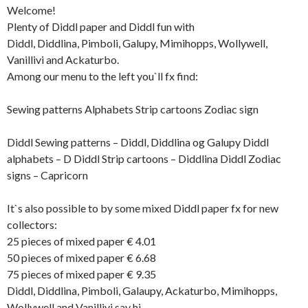
Welcome!
Plenty of Diddl paper and Diddl fun with
Diddl, Diddlina, Pimboli, Galupy, Mimihopps, Wollywell,
Vanillivi and Ackaturbo.
Among our menu to the left you`ll fx find:
Sewing patterns Alphabets Strip cartoons Zodiac sign
Diddl Sewing patterns – Diddl, Diddlina og Galupy Diddl
alphabets – D Diddl Strip cartoons – Diddlina Diddl Zodiac
signs – Capricorn
It`s also possible to by some mixed Diddl paper fx for new
collectors:
25 pieces of mixed paper € 4.01
50 pieces of mixed paper € 6.68
75 pieces of mixed paper € 9.35
Diddl, Diddlina, Pimboli, Galaupy, Ackaturbo, Mimihopps,
Wollywell and Vanillivi say hi